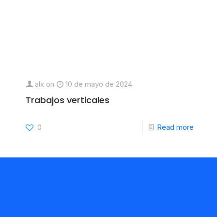
alx
on
10 de mayo de 2024
Trabajos verticales
0
Read more